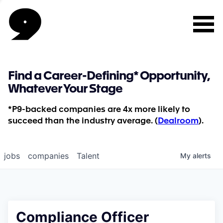
Find a Career-Defining* Opportunity,
Whatever Your Stage
*P9-backed companies are 4x more likely to
succeed than the industry average. (
Dealroom
).
jobs
companies
Talent
My
alerts
Compliance Officer