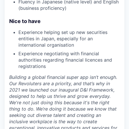
Fluency in Japanese (native level) and English
(business proficiency)
Nice to have
Experience helping set up new securities
entities in Japan, especially for an
international organisation
Experience negotiating with financial
authorities regarding financial licences and
registrations
Building a global financial super app isn’t enough.
Our Revoluters are a priority, and that’s why in
2021 we launched our inaugural D&I Framework,
designed to help us thrive and grow everyday.
We're not just doing this because it's the right
thing to do. We’re doing it because we know that
seeking out diverse talent and creating an
inclusive workplace is the way to create
exceptional, innovative products and services for