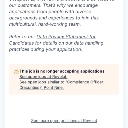
our customers. That’s why we encourage
applications from people with diverse
backgrounds and experiences to join this
multicultural, hard-working team.
Refer to our
Data Privacy Statement for
Candidates
for details on our data handling
practices during your application.
This job is no longer accepting applications
See open jobs at
Revolut
.
See open jobs similar to "
Compliance Officer
(Securities)
"
Point Nine
.
See more open positions at
Revolut