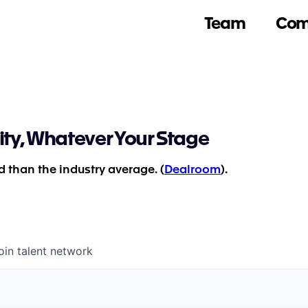
Team
Com
ity, Whatever Your Stage
 than the industry average. (
Dealroom
).
oin talent network