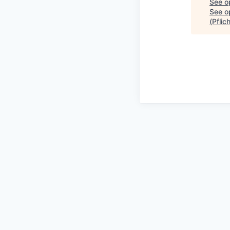
See o
See op
(Pflic