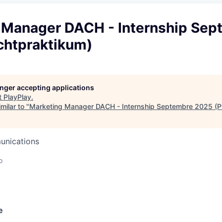
 Manager DACH - Internship Sep
chtpraktikum)
longer accepting applications
t
PlayPlay
.
milar to "
Marketing Manager DACH - Internship Septembre 2025 (Pf
unications
o
e