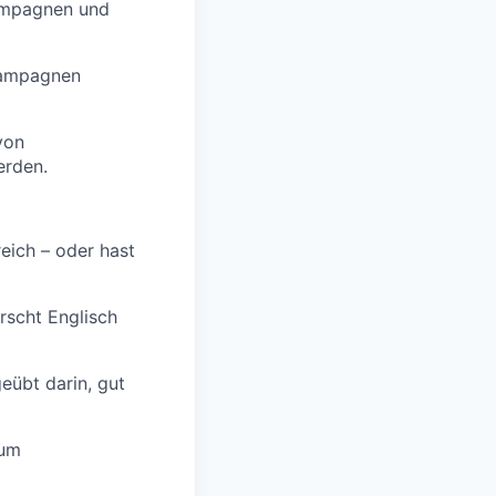
Kampagnen und
Kampagnen
von
erden.
eich – oder hast
rscht Englisch
geübt darin, gut
 um