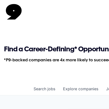
Find a Career-Defining* Opportun
*P9-backed companies are 4x more likely to succeed
Search
jobs
Explore
companies
J