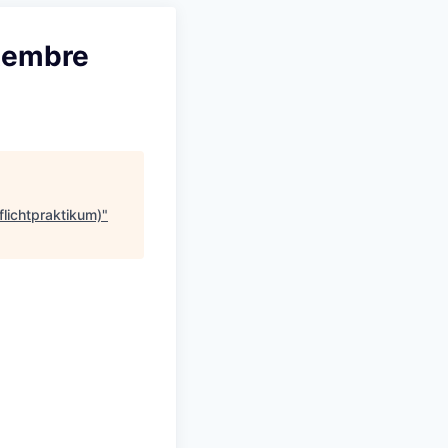
tembre
lichtpraktikum)
"