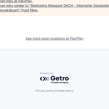
pen jobs at
PlayPlay
.
en jobs similar to "
Marketing Manager DACH - Internship Septemb
htpraktikum)
"
Point Nine
.
See more open positions at
PlayPlay
Powered by Getro.com
Privacy policy
Cookie policy