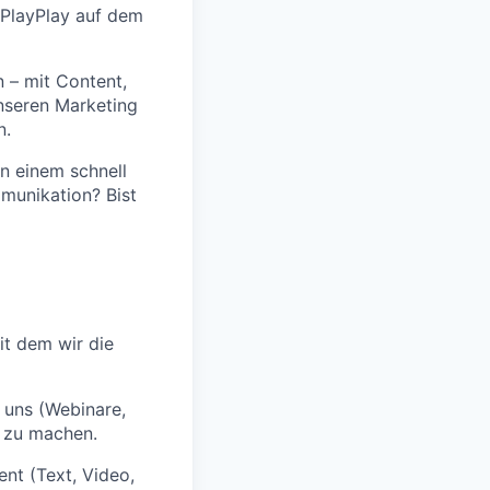
n PlayPlay auf dem
 – mit Content,
nseren Marketing
n.
n einem schnell
munikation? Bist
t dem wir die
 uns (Webinare,
 zu machen.
ent (Text, Video,