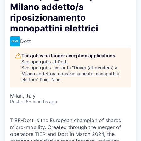
Milano addetto/a
riposizionamento
monopattini elettrici
Dott
This job is no longer accepting applications
See open jobs at
Dott
.
See open jobs similar to "
Driver (all genders) a
Milano addetto/a riposizionamento monopattini
elettrici
"
Point Nine
.
Milan, Italy
Posted
6+ months ago
TIER-Dott is the European champion of shared
micro-mobility. Created through the merger of
operators TIER and Dott in March 2024, the