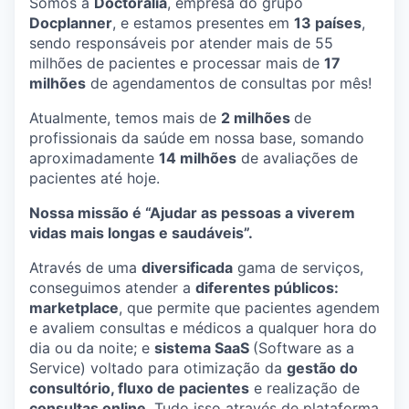
Somos a
Doctoralia
, empresa do grupo
Docplanner
, e estamos presentes em
13 países
,
sendo responsáveis por atender mais de 55
milhões de pacientes e processar mais de
17
milhões
de agendamentos de consultas por mês!
Atualmente, temos mais de
2 milhões
de
profissionais da saúde em nossa base, somando
aproximadamente
14 milhões
de avaliações de
pacientes até hoje.
Nossa missão é “Ajudar as pessoas a viverem
vidas mais longas e saudáveis”.
Através de uma
diversificada
gama de serviços,
conseguimos atender a
diferentes públicos:
marketplace
, que permite que pacientes agendem
e avaliem consultas e médicos a qualquer hora do
dia ou da noite; e
sistema SaaS
(Software as a
Service) voltado para otimização da
gestão do
consultório, fluxo de pacientes
e realização de
consultas online
. Tudo isso através de plataforma