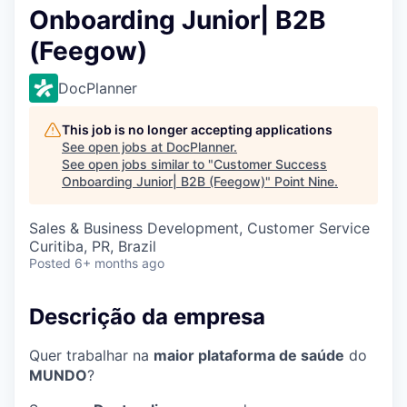
Onboarding Junior| B2B
(Feegow)
DocPlanner
This job is no longer accepting applications
See open jobs at
DocPlanner
.
See open jobs similar to "
Customer Success
Onboarding Junior| B2B (Feegow)
"
Point Nine
.
Sales & Business Development, Customer Service
Curitiba, PR, Brazil
Posted
6+ months ago
Descrição da empresa
Quer trabalhar na
maior plataforma de saúde
do
MUNDO
?