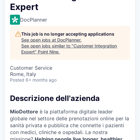
Expert
DocPlanner
This job is no longer accepting applications
See open jobs at
DocPlanner
.
See open jobs similar to "
Customer Integration
Expert
"
Point Nine
.
Customer Service
Rome, Italy
Posted
6+ months ago
Descrizione dell'azienda
MioDottore
è la piattaforma digitale leader
globale nel settore delle prenotazioni online per la
sanità privata e pubblica che connette i pazienti
con medici, cliniche e ospedali. La nostra
missione?
Helping people live longer, healthier