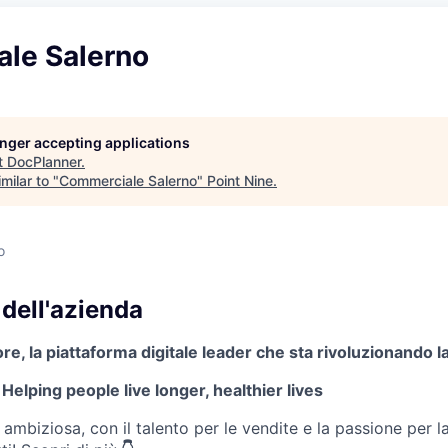
le Salerno
longer accepting applications
t
DocPlanner
.
milar to "
Commerciale Salerno
"
Point Nine
.
o
dell'azienda
re, la piattaforma digitale leader che sta rivoluzionando la s
?
Helping people live longer, healthier lives
ambiziosa, con il talento per le vendite e la passione per la