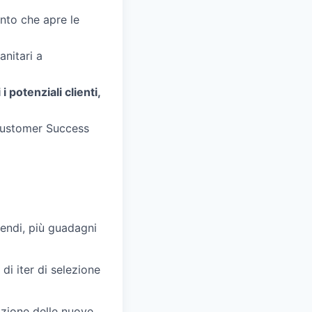
nto che apre le
anitari a
i potenziali clienti,
 Customer Success
vendi, più guadagni
di iter di selezione
azione delle nuove