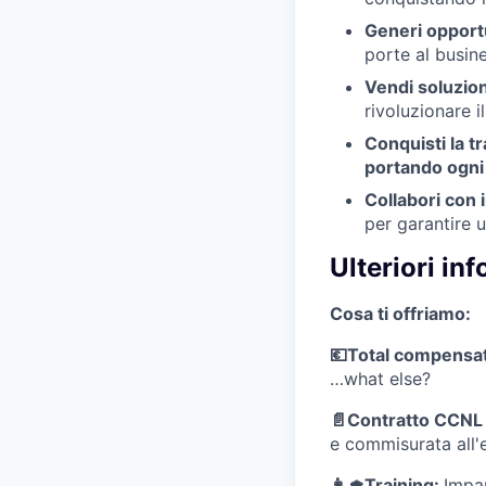
Generi opportu
porte al busine
Vendi soluzion
rivoluzionare i
Conquisti la tr
portando ogni
Collabori con 
per garantire 
Ulteriori in
Cosa ti offriamo:
💶Total compensati
…what else?
📄Contratto CCNL
e commisurata all'
👩‍🎓Training:
Impar