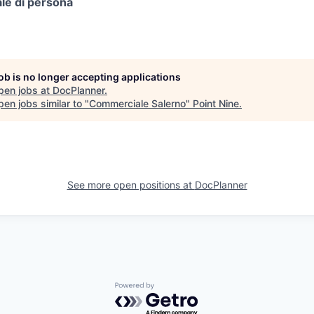
ale di persona
job is no longer accepting applications
pen jobs at
DocPlanner
.
en jobs similar to "
Commerciale Salerno
"
Point Nine
.
See more open positions at
DocPlanner
Powered by Getro.com