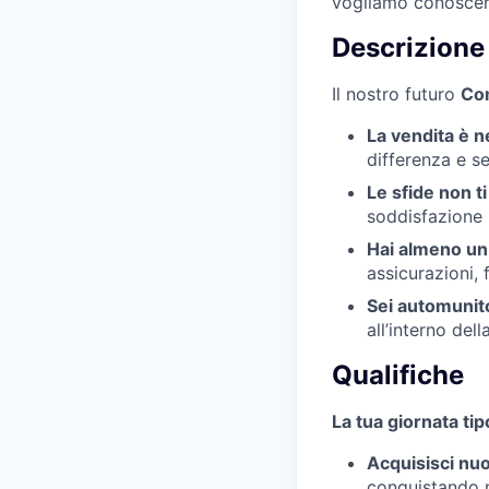
vogliamo conoscert
Descrizione 
Il nostro futuro
Co
La vendita è n
differenza e s
Le sfide non t
soddisfazione 
Hai almeno un
assicurazioni, 
Sei automuni
all’interno del
Qualifiche
La tua giornata ti
Acquisisci nuo
conquistando n