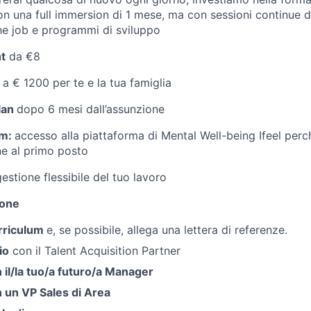
on una full immersion di 1 mese, ma con sessioni continue d
he job e programmi di sviluppo
t
da €8
 a € 1200 per te e la tua famiglia
lan
dopo 6 mesi dall’assunzione
rm:
accesso alla piattaforma di Mental Well-being Ifeel per
ne al primo posto
gestione flessibile del tuo lavoro
ione
curriculum
e, se possibile, allega una lettera di referenze.
io
con il Talent Acquisition Partner
 il/la tuo/a futuro/a Manager
 un VP Sales di Area