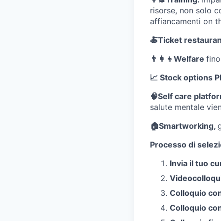
risorse, non solo c
affiancamenti on t
🍝Ticket restauran
👨‍👩‍👦Welfare
fino
📈 Stock options P
🧠Self care platfo
salute mentale vie
🏠Smartworking,
Processo di selez
Invia il tuo 
Videocolloqu
Colloquio con
Colloquio con