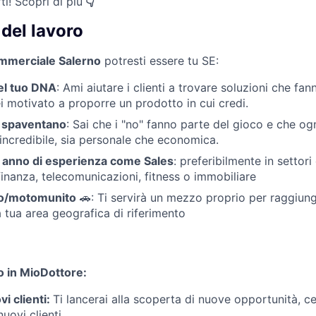
i! Scopri di più
👇
del lavoro
mmerciale Salerno
potresti essere tu SE:
el tuo DNA
: Ami aiutare i clienti a trovare soluzioni che fa
ei motivato a proporre un prodotto in cui credi.
i spaventano
: Sai che i "no" fanno parte del gioco e che ogn
incredibile, sia personale che economica.
 anno di esperienza come Sales
: preferibilmente in settor
finanza, telecomunicazioni, fitness o immobiliare
to/motomunito
🚗: Ti servirà un mezzo proprio per raggiung
la tua area geografica di riferimento
po in MioDottore:
vi clienti:
Ti lancerai alla scoperta di nuove opportunità, c
uovi clienti.