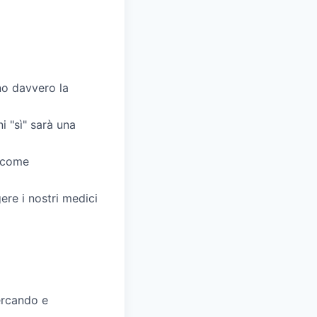
nno davvero la
i "sì" sarà una
i come
ere i nostri medici
ercando e