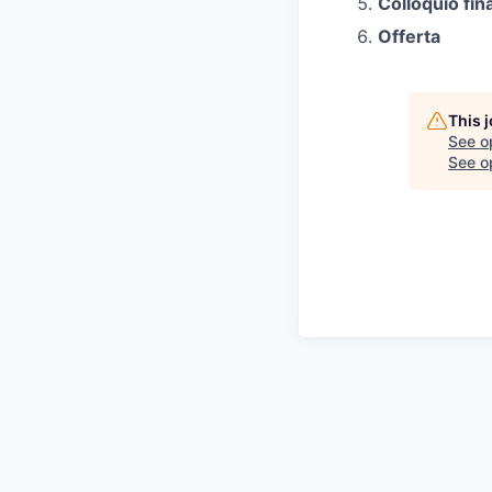
Colloquio fin
Offerta
This 
See o
See op