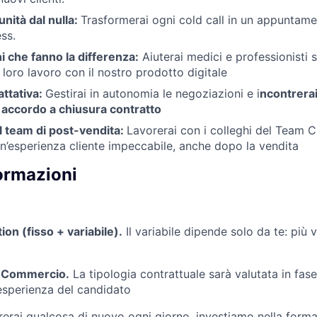
nità dal nulla:
Trasformerai ogni cold call in un appuntame
ss.
i che fanno la differenza:
Aiuterai medici e professionisti s
l loro lavoro con il nostro prodotto digitale
attativa:
Gestirai in autonomia le negoziazioni e i
ncontrerai 
 accordo a chiusura contratto
il team di post-vendita:
Lavorerai con i colleghi del Team
un’esperienza cliente impeccabile, anche dopo la vendita
formazioni
on (fisso + variabile).
Il variabile dipende solo da te: più 
 Commercio.
La tipologia contrattuale sarà valutata in fase 
esperienza del candidato
erai qualcosa di nuovo ogni giorno, investiamo nella form