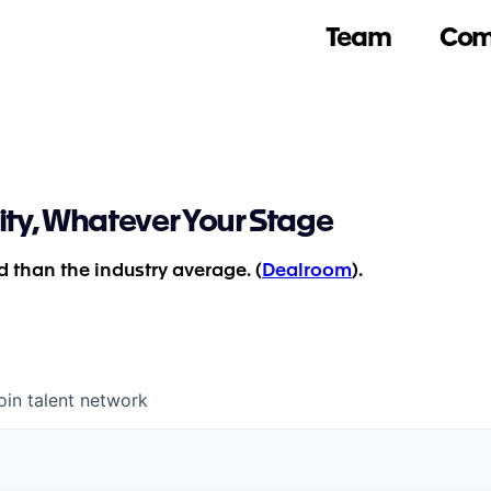
Team
Com
ity, Whatever Your Stage
 than the industry average. (
Dealroom
).
oin talent network