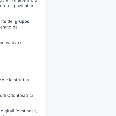
oro e i pazienti a
arte del
gruppo
tenuto da
innovative e
he
e le strutture
tudi Odontoiatrici
igitali (gestionali,