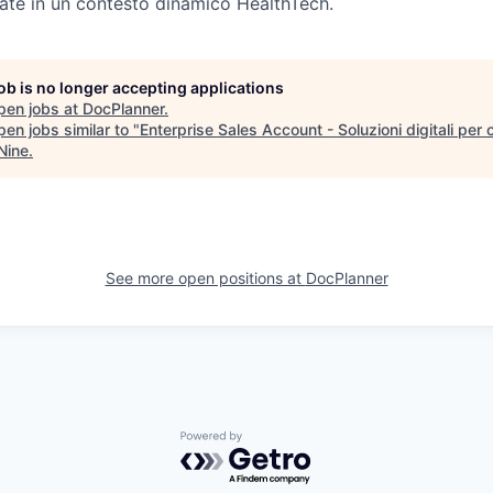
ate in un contesto dinamico HealthTech.
job is no longer accepting applications
pen jobs at
DocPlanner
.
en jobs similar to "
Enterprise Sales Account - Soluzioni digitali per c
Nine
.
See more open positions at
DocPlanner
Powered by Getro.com