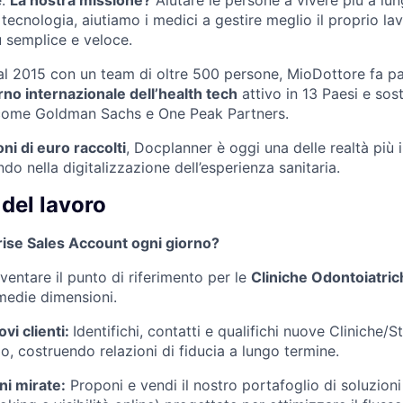
 tecnologia, aiutiamo i medici a gestire meglio il proprio lav
ù semplice e veloce.
 dal 2015 con un team di oltre 500 persone, MioDottore fa p
no internazionale dell’health tech
attivo in 13 Paesi e sos
i come Goldman Sachs e One Peak Partners.
ni di euro raccolti
, Docplanner è oggi una delle realtà più 
do nella digitalizzazione dell’esperienza sanitaria.
del lavoro
rise Sales Account ogni giorno?
iventare il punto di riferimento per le
Cliniche Odontoiatric
/medie dimensioni.
vi clienti:
Identifichi, contatti e qualifichi nuove Cliniche/S
rio, costruendo relazioni di fiducia a lungo termine.
ni mirate:
Proponi e vendi il nostro portafoglio di soluzioni d