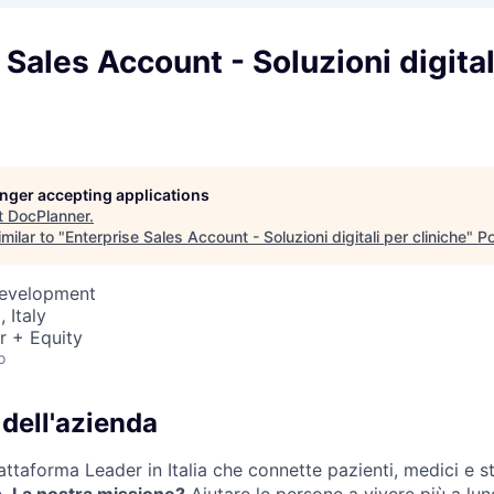
 Sales Account - Soluzioni digital
longer accepting applications
t
DocPlanner
.
milar to "
Enterprise Sales Account - Soluzioni digitali per cliniche
"
Po
Development
 Italy
r + Equity
o
dell'azienda
attaforma Leader in Italia che connette pazienti, medici e st
e.
La nostra missione?
Aiutare le persone a vivere più a lun