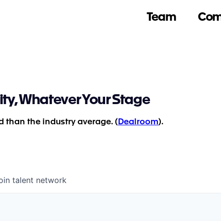
Team
Com
ity, Whatever Your Stage
 than the industry average. (
Dealroom
).
oin talent network