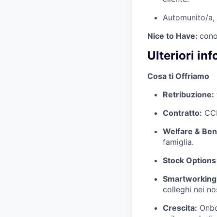
Automunito/a, i
Nice to Have:
cono
Ulteriori in
Cosa ti Offriamo
Retribuzione:
Contratto:
CCN
Welfare & Bene
famiglia.
Stock Options 
Smartworking
colleghi nei nos
Crescita:
Onboa