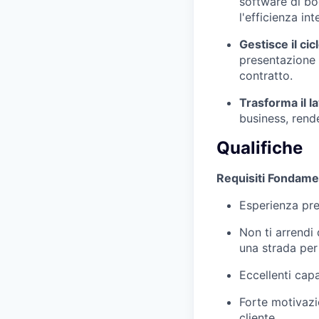
software di boo
l'efficienza int
Gestisce il cic
presentazione 
contratto.
Trasforma il l
business, rende
Qualifiche
Requisiti Fondame
Esperienza preg
Non ti arrendi
una strada per i
Eccellenti capa
Forte motivazi
cliente.