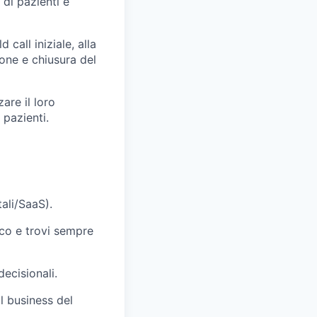
 di pazienti e
 call iniziale, alla
one e chiusura del
zare il loro
 pazienti.
ali/SaaS).
oco e trovi sempre
ecisionali.
l business del