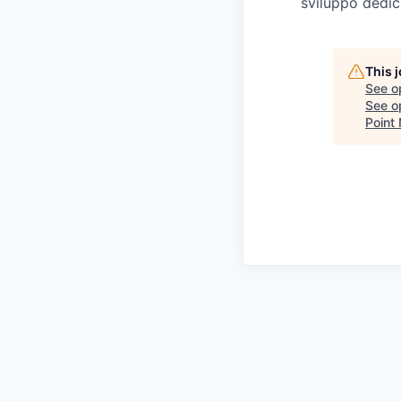
sviluppo dedic
This 
See o
See op
Point 