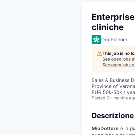
Enterprise
cliniche
DocPlanner
This job is no 
See open jobs a
See open jobs si
Sales & Business 
Province of Verona,
EUR 50k-50k / yea
Posted
6+ months ag
Descrizione 
MioDottore
è la pi
pubbliche e privat