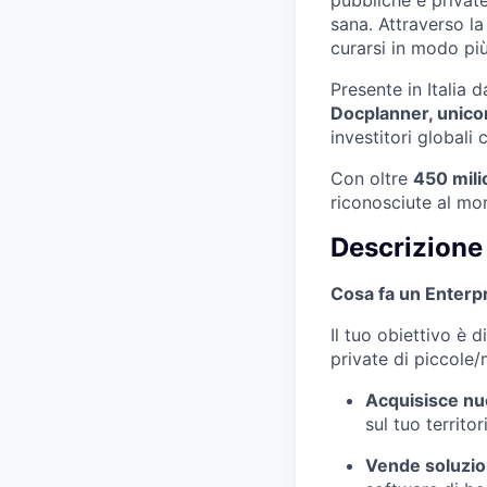
sana. Attraverso la
curarsi in modo pi
Presente in Italia
Docplanner, unicor
investitori global
Con oltre
450 milio
riconosciute al mon
Descrizione 
Cosa fa un Enterp
Il tuo obiettivo è d
private di piccole
Acquisisce nuo
sul tuo territo
Vende soluzio