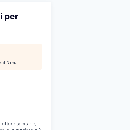
i per
int Nine
.
rutture sanitarie,
go e in maniera più