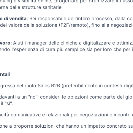
king e visibilità online) progettate per ottimizzare il flusso
erna delle strutture sanitarie
lo di vendita:
Sei responsabile dell'intero processo, dalla cold
del valore della soluzione (F2F/remoto), fino alla negoziazi
avoro:
Aiuti i manager delle cliniche a digitalizzare e ottimiz
ndo l'esperienza di cura più semplice sia per loro che per i
ntali
ressa nel ruolo Sales B2B (preferibilmente in contesti digit
 davanti a un "no": consideri le obiezioni come parte del gi
l "sì".
cità comunicative e relazionali per negoziazioni e incontri d
one a proporre soluzioni che hanno un impatto concreto su