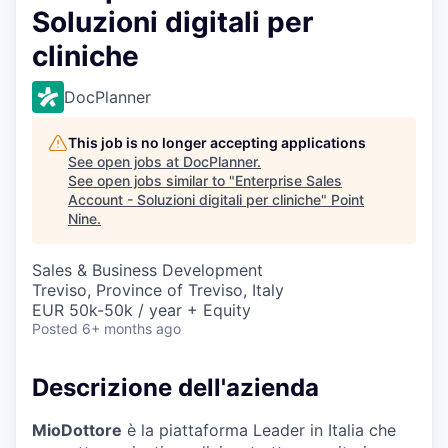
Soluzioni digitali per
cliniche
DocPlanner
This job is no longer accepting applications
See open jobs at
DocPlanner
.
See open jobs similar to "
Enterprise Sales
Account - Soluzioni digitali per cliniche
"
Point
Nine
.
Sales & Business Development
Treviso, Province of Treviso, Italy
EUR 50k-50k / year + Equity
Posted
6+ months ago
Descrizione dell'azienda
MioDottore
è la piattaforma Leader in Italia che