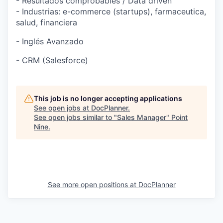
- Resultados comprobables / Data driven
- Industrias: e-commerce (startups), farmaceutica,
salud, financiera
- Inglés Avanzado
- CRM (Salesforce)
This job is no longer accepting applications
See open jobs at
DocPlanner
.
See open jobs similar to "
Sales Manager
"
Point
Nine
.
See more open positions at
DocPlanner