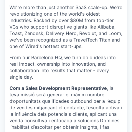
We're more than just another SaaS scale-up. We're
revolutionizing one of the world's oldest
industries. Backed by over $80M from top-tier
VCs who support disruptive giants like Alibaba,
Toast, Zendesk, Delivery Hero, Revolut, and Loom,
we've been recognized as a TravelTech Titan and
one of Wired's hottest start-ups.
From our Barcelona HQ, we turn bold ideas into
real impact, ownership into innovation, and
collaboration into results that matter - every
single day.
Com a Sales Development Representative
, la
teva missió serà generar el màxim nombre
d’oportunitats qualificades outbound per a l’equip
de vendes mitjançant el contacte, l’escolta activa i
la influència dels potencials clients, aplicant una
venda consultiva i enfocada a solucions.Domines
l’habilitat d’escoltar per obtenir insights, i fas