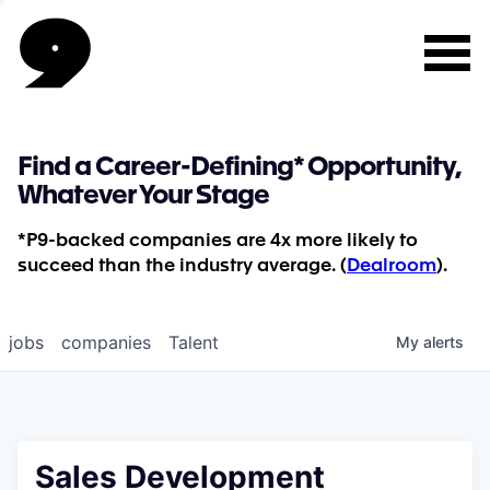
Find a Career-Defining* Opportunity,
Whatever Your Stage
*P9-backed companies are 4x more likely to
succeed than the industry average. (
Dealroom
).
jobs
companies
Talent
My
alerts
Sales Development