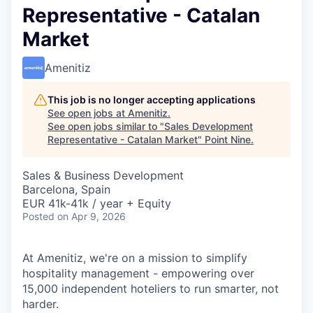
Representative - Catalan
Market
Amenitiz
This job is no longer accepting applications
See open jobs at
Amenitiz
.
See open jobs similar to "
Sales Development
Representative - Catalan Market
"
Point Nine
.
Sales & Business Development
Barcelona, Spain
EUR 41k-41k / year + Equity
Posted
on Apr 9, 2026
At Amenitiz, we're on a mission to simplify
hospitality management - empowering over
15,000 independent hoteliers to run smarter, not
harder.